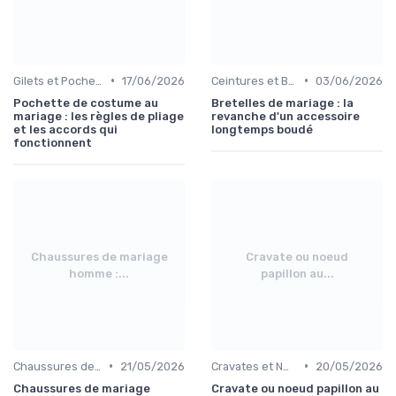
•
•
Gilets et Pochettes
17/06/2026
Ceintures et Bretelles
03/06/2026
Pochette de costume au
Bretelles de mariage : la
mariage : les règles de pliage
revanche d'un accessoire
et les accords qui
longtemps boudé
fonctionnent
Chaussures de mariage
Cravate ou noeud
homme :...
papillon au...
•
•
Chaussures de Mariage
21/05/2026
Cravates et Nœuds Papillon
20/05/2026
Chaussures de mariage
Cravate ou noeud papillon au