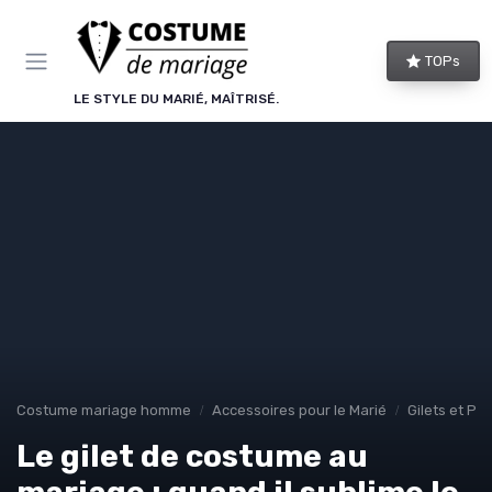
Panneau de gestion des cookies
TOPs
LE STYLE DU MARIÉ, MAÎTRISÉ.
Costume mariage homme
Accessoires pour le Marié
Gilets et Po
Le gilet de costume au