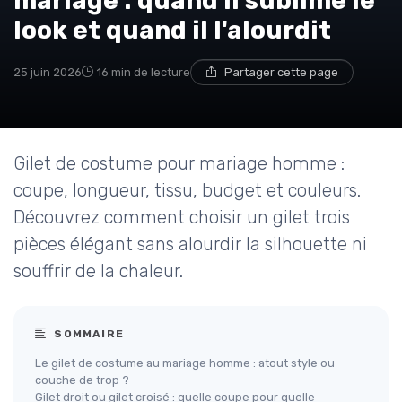
mariage : quand il sublime le
look et quand il l'alourdit
25 juin 2026
16 min de lecture
Partager cette page
Gilet de costume pour mariage homme :
coupe, longueur, tissu, budget et couleurs.
Découvrez comment choisir un gilet trois
pièces élégant sans alourdir la silhouette ni
souffrir de la chaleur.
SOMMAIRE
Le gilet de costume au mariage homme : atout style ou
couche de trop ?
Gilet droit ou gilet croisé : quelle coupe pour quelle