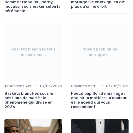
homme : richelieu, derby,
mariage : le choix qui en dit
mocassin ou sneaker selon la
plus qu'on ne croit
cérémonie
Baskets blanches sous
Noeud papillon de
le costume...
mariage :...
•
•
Tendances Actuelles
07/05/2026
Cravates et Nœuds Papillon
03/05/2026
Baskets blanches sous le
Noeud papillon de mariage :
costume de marié : le
choisir la matière, la couleur
phénomène qui divise en
et le noeud qui vous
2026
ressemblent