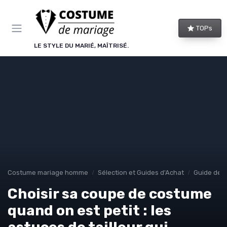
Panneau de gestion des cookies
TOPs
LE STYLE DU MARIÉ, MAÎTRISÉ.
Costume mariage homme
Sélection et Guides d'Achat
Guide des 
Choisir sa coupe de costume
quand on est petit : les