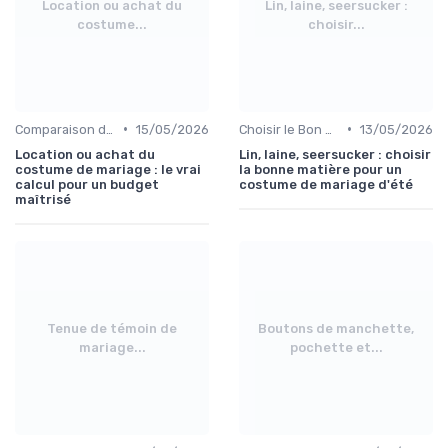
Location ou achat du
Lin, laine, seersucker :
costume...
choisir...
•
•
Comparaison de Prix et de Marques
15/05/2026
Choisir le Bon Costume
13/05/2026
Location ou achat du
Lin, laine, seersucker : choisir
costume de mariage : le vrai
la bonne matière pour un
calcul pour un budget
costume de mariage d'été
maîtrisé
Tenue de témoin de
Boutons de manchette,
mariage...
pochette et...