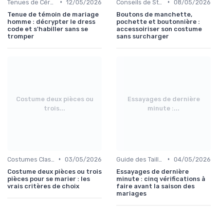
•
•
Tenues de Cérémonie
12/05/2026
Conseils de Style et d'Accessoires
08/05/2026
Tenue de témoin de mariage
Boutons de manchette,
homme : décrypter le dress
pochette et boutonnière :
code et s'habiller sans se
accessoiriser son costume
tromper
sans surcharger
Costume deux pièces ou
Essayages de dernière
trois...
minute :...
•
•
Costumes Classiques
03/05/2026
Guide des Tailles et Mesures
04/05/2026
Costume deux pièces ou trois
Essayages de dernière
pièces pour se marier : les
minute : cinq vérifications à
vrais critères de choix
faire avant la saison des
mariages