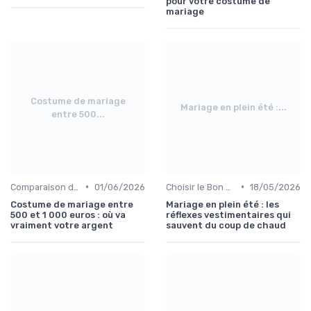
pour votre costume de
mariage
Costume de mariage
Mariage en plein été :...
entre 500...
•
•
Comparaison de Prix et de Marques
01/06/2026
Choisir le Bon Costume
18/05/2026
Costume de mariage entre
Mariage en plein été : les
500 et 1 000 euros : où va
réflexes vestimentaires qui
vraiment votre argent
sauvent du coup de chaud