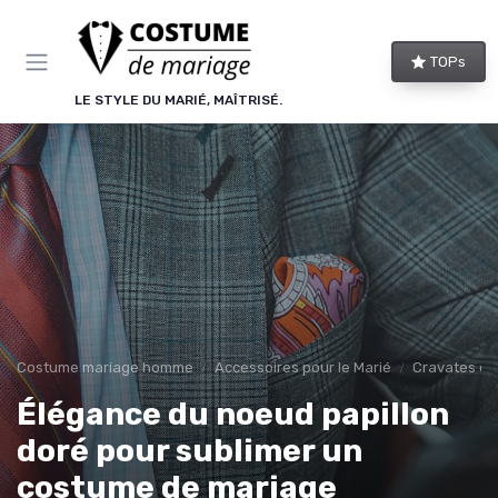
Panneau de gestion des cookies
TOPs
LE STYLE DU MARIÉ, MAÎTRISÉ.
Costume mariage homme
Accessoires pour le Marié
Cravates et
Élégance du noeud papillon
doré pour sublimer un
costume de mariage