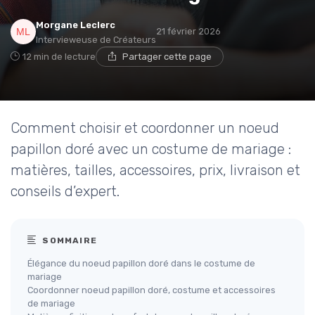
Morgane Leclerc
21 février 2026
Intervieweuse de Créateurs
12 min de lecture
Partager cette page
Comment choisir et coordonner un noeud
papillon doré avec un costume de mariage :
matières, tailles, accessoires, prix, livraison et
conseils d’expert.
SOMMAIRE
Élégance du noeud papillon doré dans le costume de
mariage
Coordonner noeud papillon doré, costume et accessoires
de mariage