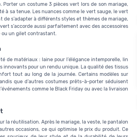
e. Porter un costume 3 pièces vert lors de son mariage,
lité à sa tenue. Les nuances comme le vert sauge, le vert
nt de s’adapter à différents styles et thèmes de mariage,
 vert s’accorde aussi parfaitement avec des accessoires
ou un gilet contrastant.
n
é de matériaux : laine pour l’élégance intemporelle, lin
s innovants pour un rendu unique. La qualité des tissus
nfort tout au long de la journée. Certains modèles sur
andis que d’autres costumes prêts-à-porter séduisent
s d’événements comme le Black Friday ou avec la livraison
t
r la réutilisation. Après le mariage, la veste, le pantalon
utres occasions, ce qui optimise le prix du produit. Ce
s soucieux de leur style et de la durabilité de leurs