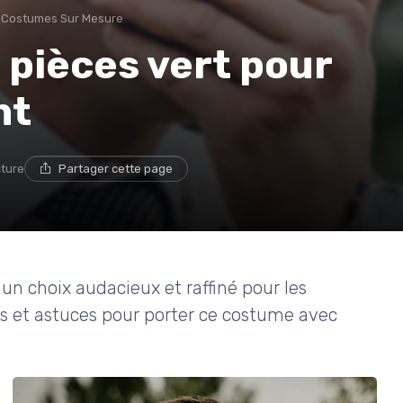
Costumes Sur Mesure
 pièces vert pour
nt
cture
Partager cette page
n choix audacieux et raffiné pour les
rs et astuces pour porter ce costume avec