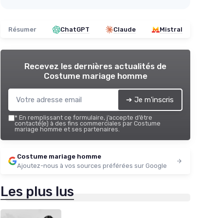
Résumer
ChatGPT
Claude
Mistral
Recevez les dernières actualités de
Costume mariage homme
➔ Je m'inscris
*
En remplissant ce formulaire, j’accepte d’être
contacté(e) à des fins commerciales par Costume
mariage homme et ses partenaires.
Costume mariage homme
Ajoutez-nous à vos sources préférées sur Google
Les plus lus