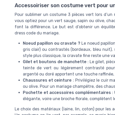
Accessoiriser son costume vert pour un
Pour sublimer un costume 3 pièces vert lors d’un m
vous optiez pour un vert sauge, sapin ou olive, ch
font la différence. Le but est d’obtenir un équilib
dress code du mariage.
Noeud papillon ou cravate ?
Le noeud papillon 
gris clair) ou contrastés (bordeaux, bleu nuit
style plus classique, la cravate fine reste une 
Gilet et boutons de manchette
: Le gilet, pi
teinte de vert ou légèrement contrasté pou
argenté ou doré apportent une touche raffinée, s
Chaussures et ceinture
: Privilégiez le cuir 
ou olive. Pour un mariage champêtre, des chau
Pochette et accessoires complémentaires
: 
élégante, voire une broche florale, complètent l
Le choix des matériaux (laine, lin, coton) pour les