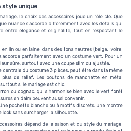
 style unique
ariage, le choix des accessoires joue un rôle clé. Que
aque nuance s’accorde différemment avec les détails qui
re entre élégance et originalité, tout en respectant le
en lin ou en laine, dans des tons neutres (beige, ivoire,
), s’accorde parfaitement avec un costume vert. Pour un
valeur sûre, surtout avec une coupe slim ou ajustée.
èce centrale du costume 3 pièces, peut être dans la même
r plus de relief. Les boutons de manchette en métal
urtout si le mariage est chic.
marron ou cognac, qui s’harmonise bien avec le vert forêt
ssures en daim peuvent aussi convenir.
Une pochette blanche ou à motifs discrets, une montre
e look sans surcharger la silhouette.
 accessoires dépend de la saison et du style du mariage.