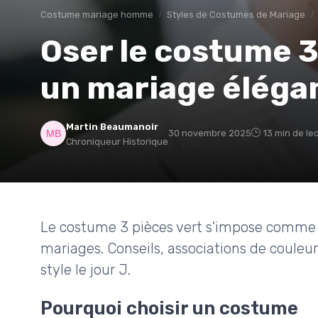
Costume mariage homme
Styles de Costumes de Mariage
Oser le costume 3
un mariage éléga
Martin Beaumanoir
30 novembre 2025
13 min de le
Chroniqueur Historique
Le costume 3 pièces vert s'impose comme u
mariages. Conseils, associations de couleu
style le jour J.
Pourquoi choisir un costume