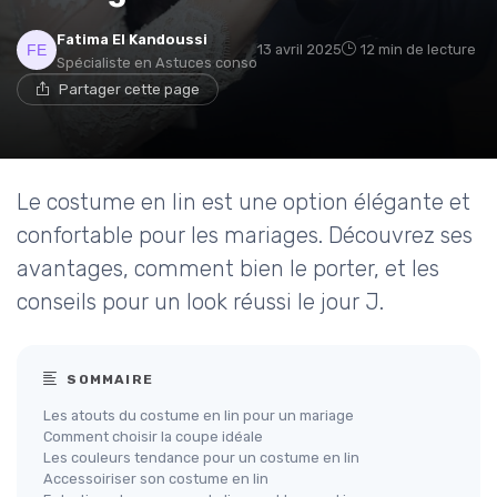
Fatima El Kandoussi
13 avril 2025
12 min de lecture
Spécialiste en Astuces conso
Partager cette page
Le costume en lin est une option élégante et
confortable pour les mariages. Découvrez ses
avantages, comment bien le porter, et les
conseils pour un look réussi le jour J.
SOMMAIRE
Les atouts du costume en lin pour un mariage
Comment choisir la coupe idéale
Les couleurs tendance pour un costume en lin
Accessoiriser son costume en lin