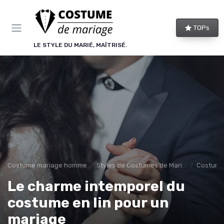
Panneau de gestion des cookies
TOPs
LE STYLE DU MARIÉ, MAÎTRISÉ.
Costume mariage homme
Styles de Costumes de Mariage
Costume
Le charme intemporel du
costume en lin pour un
mariage