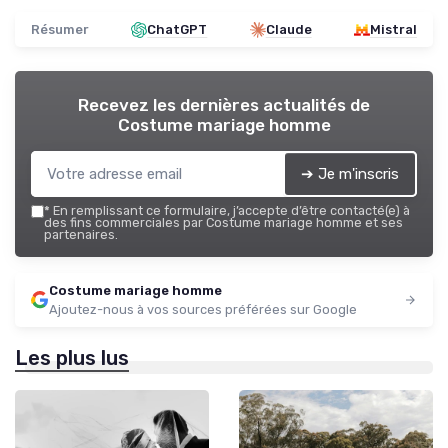
Résumer
ChatGPT
Claude
Mistral
Recevez les dernières actualités de
Costume mariage homme
➔ Je m'inscris
*
En remplissant ce formulaire, j’accepte d’être contacté(e) à
des fins commerciales par Costume mariage homme et ses
partenaires.
Costume mariage homme
Ajoutez-nous à vos sources préférées sur Google
Les plus lus