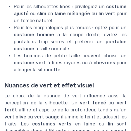
Pour les silhouettes fines : privilégiez un
costume
ajusté
ou
slim
en
laine mélangée
ou
lin vert
pour
un tombé naturel.
Pour les morphologies plus rondes : optez pour un
costume homme
à la coupe droite, évitez les
pantalons trop serrés et préférez un
pantalon
costume
à taille normale.
Les hommes de petite taille peuvent choisir un
costume vert
à fines rayures ou à
chevrons
pour
allonger la silhouette.
Nuances de vert et effet visuel
Le choix de la nuance de vert influence aussi la
perception de la silhouette. Un
vert foncé
ou
vert
forêt
affine et apporte de la profondeur, tandis qu’un
vert olive
ou
vert sauge
illumine le teint et adoucit les
traits. Les
costumes verts
en
laine
ou
lin
sont
disponibles dans différentes nuances, ce qui permet