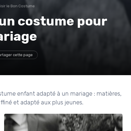
isir le Bon Costume
un costume pour
ariage
rtager cette page
ostume enfant adapté à un mariage : matières,
affiné et adapté aux plus jeunes.