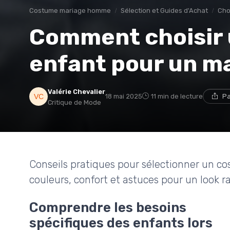
Costume mariage homme
Sélection et Guides d'Achat
Cho
Comment choisir 
enfant pour un m
Valérie Chevalier
18 mai 2025
11 min de lecture
Pa
Critique de Mode
Conseils pratiques pour sélectionner un c
couleurs, confort et astuces pour un look r
Comprendre les besoins
spécifiques des enfants lors