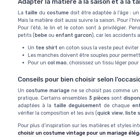
Adapter la matière à la saison et à la tai
La
taille
du
costume
doit être adaptée à l’âge : u
Mais la matière doit aussi suivre la saison. Pour l’hiv
Pour l’été, le lin et le coton sont à privilégier. Pen
petits (
bebe
ou
enfant garcon
), car les accidents a
Un
tee shirt
en coton sous la veste peut éviter l
Les manches doivent être souples pour permettr
Pour un
col mao
, choisissez un tissu léger pour
Conseils pour bien choisir selon l’occasi
Un
costume mariage
ne se choisit pas comme un
pratique. Certains ensembles
3 pièces
sont
dispon
adaptées à la
taille deguisement
de chaque
en
vérifier la composition et les avis (
quick view
,
liste 
Pour plus d’inspiration sur les matières et styles 
choisir un costume vintage pour un mariage élé