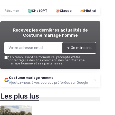
Résumer
ChatGPT
Claude
Mistral
Recevez les dernières actualités de
Costume mariage homme
➔ Je m'inscris
*
En remplissant ce formulaire, j’accepte d’être
contacté(e) à des fins commerciales par Costume
mariage homme et ses partenaires.
Costume mariage homme
Ajoutez-nous à vos sources préférées sur Google
Les plus lus