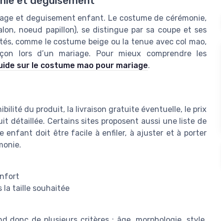
onie et déguisement
iage et deguisement enfant. Le costume de cérémonie,
lon, noeud papillon), se distingue par sa coupe et ses
actés, comme le costume beige ou la tenue avec col mao,
çon lors d’un mariage. Pour mieux comprendre les
uide sur le costume mao pour mariage
.
ibilité du produit, la livraison gratuite éventuelle, le prix
t détaillée. Certains sites proposent aussi une liste de
 enfant doit être facile à enfiler, à ajuster et à porter
monie.
onfort
la taille souhaitée
donc de plusieurs critères : âge, morphologie, style,