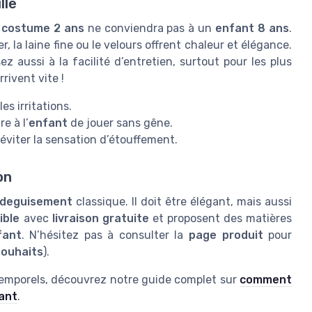
lle
n
costume 2 ans
ne conviendra pas à un
enfant 8 ans
.
er, la laine fine ou le velours offrent chaleur et élégance.
sez aussi à la facilité d’entretien, surtout pour les plus
rrivent vite !
es irritations.
e à l’
enfant
de jouer sans gêne.
 éviter la sensation d’étouffement.
on
deguisement
classique. Il doit être élégant, mais aussi
ible
avec
livraison gratuite
et proposent des matières
fant
. N’hésitez pas à consulter la
page produit
pour
souhaits
).
intemporels, découvrez notre guide complet sur
comment
gant
.