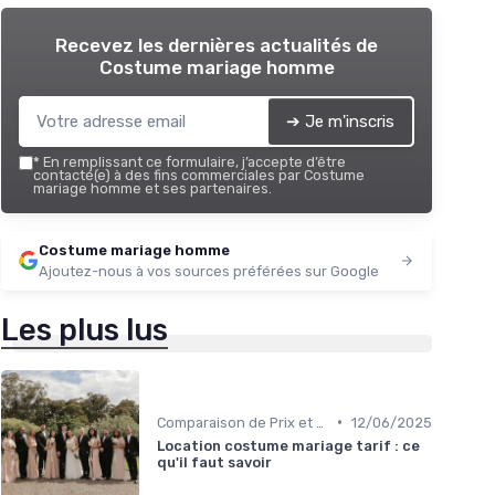
Recevez les dernières actualités de
Costume mariage homme
➔ Je m'inscris
*
En remplissant ce formulaire, j’accepte d’être
contacté(e) à des fins commerciales par Costume
mariage homme et ses partenaires.
Costume mariage homme
Ajoutez-nous à vos sources préférées sur Google
Les plus lus
•
Comparaison de Prix et de Marques
12/06/2025
Location costume mariage tarif : ce
qu'il faut savoir