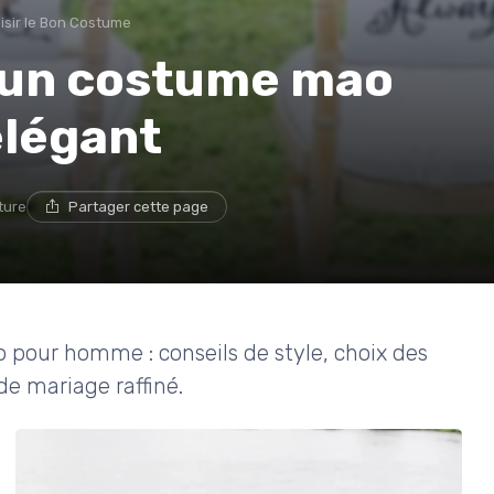
isir le Bon Costume
 un costume mao
élégant
ture
Partager cette page
o pour homme : conseils de style, choix des
de mariage raffiné.