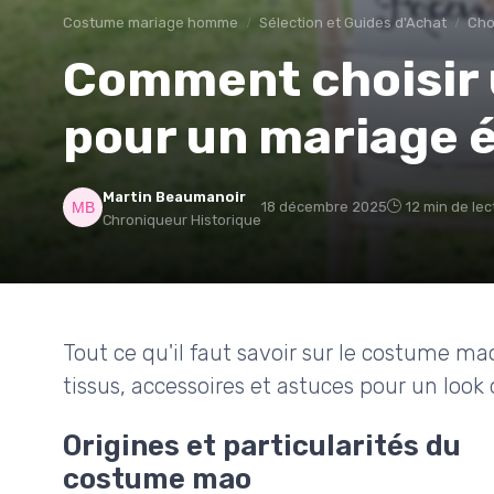
Costume mariage homme
Sélection et Guides d'Achat
Cho
Comment choisir
pour un mariage 
Martin Beaumanoir
18 décembre 2025
12 min de lec
Chroniqueur Historique
Tout ce qu'il faut savoir sur le costume ma
tissus, accessoires et astuces pour un look 
Origines et particularités du
costume mao