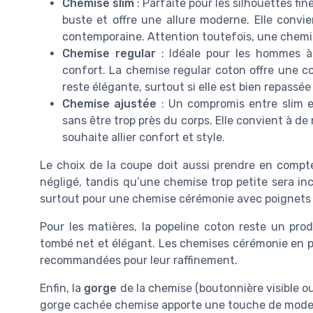
Chemise slim
: Parfaite pour les silhouettes fi
buste et offre une allure moderne. Elle conv
contemporaine. Attention toutefois, une chemi
Chemise regular
: Idéale pour les hommes à l
confort. La chemise regular coton offre une co
reste élégante, surtout si elle est bien repassée 
Chemise ajustée
: Un compromis entre slim e
sans être trop près du corps. Elle convient à
souhaite allier confort et style.
Le choix de la coupe doit aussi prendre en compt
négligé, tandis qu’une chemise trop petite sera in
surtout pour une chemise cérémonie avec poignets
Pour les matières, la popeline coton reste un pro
tombé net et élégant. Les chemises cérémonie en pop
recommandées pour leur raffinement.
Enfin, la
gorge
de la chemise (boutonnière visible ou
gorge cachée chemise apporte une touche de moder