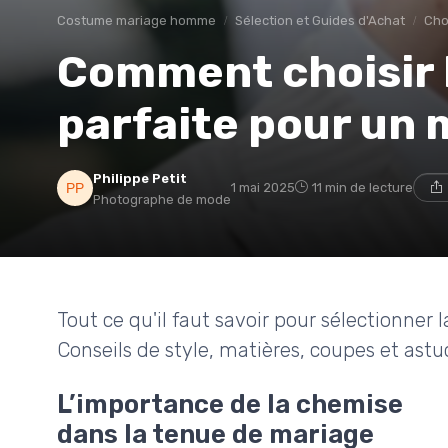
Costume mariage homme
Sélection et Guides d'Achat
Cho
Comment choisir 
parfaite pour un 
Philippe Petit
1 mai 2025
11 min de lecture
Photographe de mode
Tout ce qu'il faut savoir pour sélectionne
Conseils de style, matières, coupes et astuc
L’importance de la chemise
dans la tenue de mariage