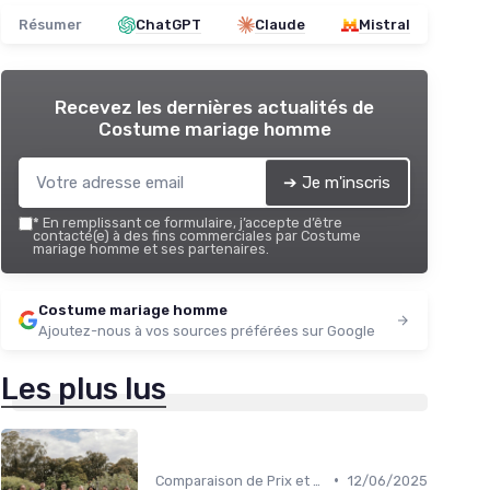
Résumer
ChatGPT
Claude
Mistral
Recevez les dernières actualités de
Costume mariage homme
➔ Je m'inscris
*
En remplissant ce formulaire, j’accepte d’être
contacté(e) à des fins commerciales par Costume
mariage homme et ses partenaires.
Costume mariage homme
Ajoutez-nous à vos sources préférées sur Google
Les plus lus
•
Comparaison de Prix et de Marques
12/06/2025