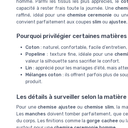
homme. Parmi les tissus les plus appréciés, le
co
capacité à rester frais toute la journée. Une
chem
raffiné, idéal pour une
chemise ceremonie
ou u
convient parfaitement aux coupes
slim
ou
ajustee
Pourquoi privilégier certaines matières
Coton
: naturel, confortable, facile d’entretien,
Popeline
: texture fine, idéale pour une
chemi
valeur la silhouette sans sacrifier le confort.
Lin
: apprécié pour les mariages d’été, mais atte
Mélanges coton
: ils offrent parfois plus de sou
produit.
Les détails à surveiller selon la matière
Pour une
chemise ajustee
ou
chemise slim
, la m
Les
manches
doivent tomber parfaitement, que ce
du corps. Les finitions comme la
gorge cachee
ou 
surtout pour une
chemise ceremonie homme
.