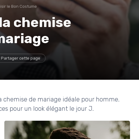
isir le Bon Costume
la chemise
mariage
Partager cette page
r la chemise de mariage idéale pour homme.
es pour un look élégant le jour J.