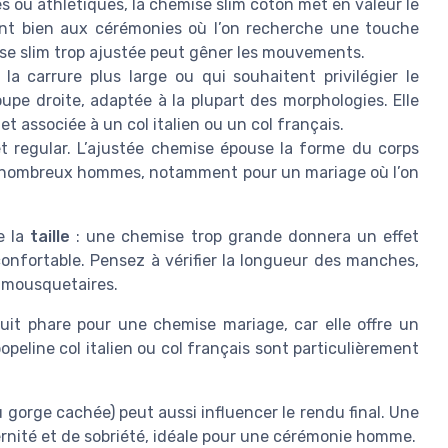
nes ou athlétiques, la chemise slim coton met en valeur le
ient bien aux cérémonies où l’on recherche une touche
se slim trop ajustée peut gêner les mouvements.
a carrure plus large ou qui souhaitent privilégier le
upe droite, adaptée à la plupart des morphologies. Elle
et associée à un col italien ou un col français.
t regular. L’ajustée chemise épouse la forme du corps
 de nombreux hommes, notamment pour un mariage où l’on
e la
taille
: une chemise trop grande donnera un effet
confortable. Pensez à vérifier la longueur des manches,
 mousquetaires.
duit phare pour une chemise mariage, car elle offre un
eline col italien ou col français sont particulièrement
 gorge cachée) peut aussi influencer le rendu final. Une
nité et de sobriété, idéale pour une cérémonie homme.