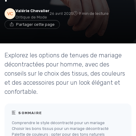
Valérie Chevalier
26 avril 2025
9 min de lecture
Critique de Mode
Partager cette page
Explorez les options de tenues de mariage
décontractées pour homme, avec des
conseils sur le choix des tissus, des couleurs
et des accessoires pour un look élégant et
confortable.
SOMMAIRE
Comprendre le style décontracté pour un mariage
Choisir les bons tissus pour un mariage décontracté
Palette de couleurs : opter pour des tons naturels