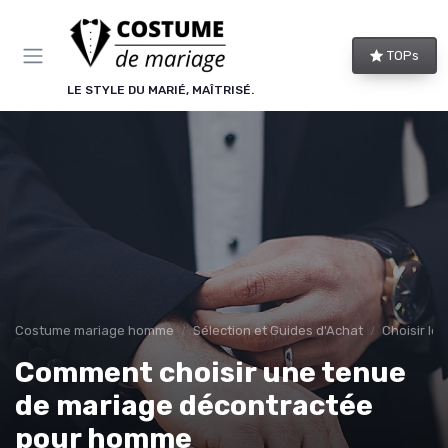
Panneau de gestion des cookies
TOPs
LE STYLE DU MARIÉ, MAÎTRISÉ.
Costume mariage homme
Sélection et Guides d'Achat
Choisir le
Comment choisir une tenue
de mariage décontractée
pour homme