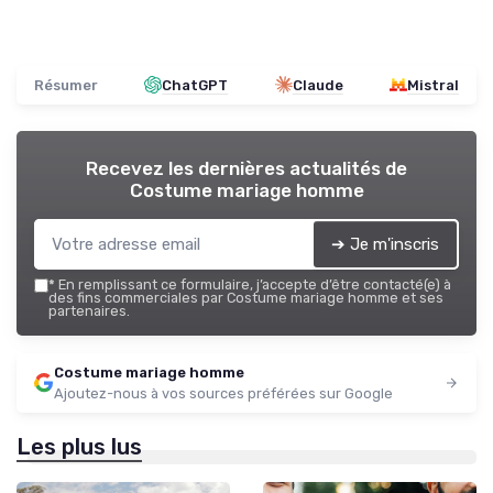
Résumer
ChatGPT
Claude
Mistral
Recevez les dernières actualités de
Costume mariage homme
➔ Je m'inscris
*
En remplissant ce formulaire, j’accepte d’être contacté(e) à
des fins commerciales par Costume mariage homme et ses
partenaires.
Costume mariage homme
Ajoutez-nous à vos sources préférées sur Google
Les plus lus