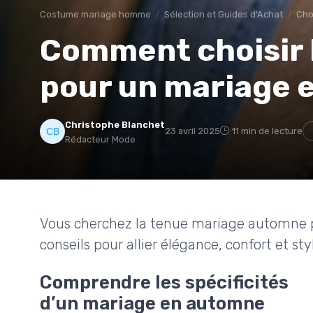
Costume mariage homme
Sélection et Guides d'Achat
Cho
Comment choisir l
pour un mariage 
Christophe Blanchet
23 avril 2025
11 min de lecture
Rédacteur Mode
Vous cherchez la tenue mariage automne 
conseils pour allier élégance, confort et s
Comprendre les spécificités
d’un mariage en automne