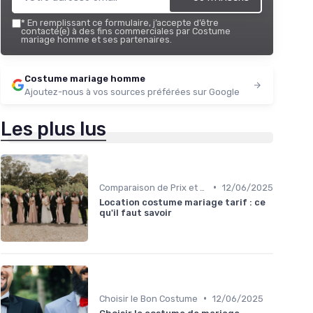
*
En remplissant ce formulaire, j’accepte d’être
contacté(e) à des fins commerciales par Costume
mariage homme et ses partenaires.
Costume mariage homme
Ajoutez-nous à vos sources préférées sur Google
Les plus lus
•
Comparaison de Prix et de Marques
12/06/2025
Location costume mariage tarif : ce
qu'il faut savoir
•
Choisir le Bon Costume
12/06/2025