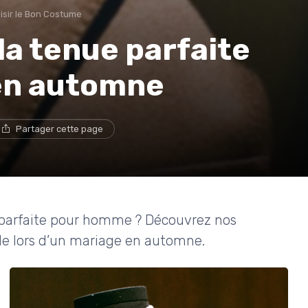
isir le Bon Costume
a tenue parfaite
en automne
Partager cette page
parfaite pour homme ? Découvrez nos
tyle lors d’un mariage en automne.