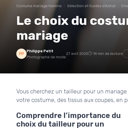
Costume mariage homme
Sélection et Guides d'Achat
Cho
Le choix du costu
mariage
Philippe Petit
27 avril 2025
14 min de lecture
Photographe de mode
Vous cherchez un tailleur pour un mariage 
votre costume, des tissus aux coupes, en p
Comprendre l’importance du
choix du tailleur pour un