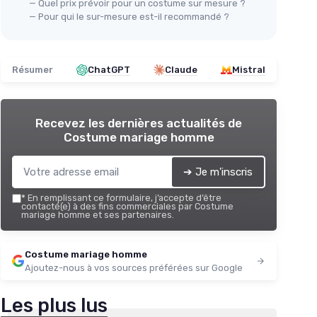
— Quel prix prévoir pour un costume sur mesure ?
— Pour qui le sur-mesure est-il recommandé ?
Résumer
ChatGPT
Claude
Mistral
Recevez les dernières actualités de
Costume mariage homme
➔ Je m'inscris
*
En remplissant ce formulaire, j’accepte d’être
contacté(e) à des fins commerciales par Costume
mariage homme et ses partenaires.
Costume mariage homme
Ajoutez-nous à vos sources préférées sur Google
Les plus lus