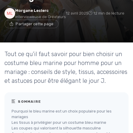
Morgane Leclerc
12 avril 2025
12 min de lecture
Intervieweuse de Créateurs
Partager cette page
Tout ce qu'il faut savoir pour bien choisir un
costume bleu marine pour homme pour un
mariage : conseils de style, tissus, accessoires
et astuces pour être élégant le jour J.
SOMMAIRE
Pourquoi le bleu marine est un choix populaire pour les
mariages
Les tissus à privilégier pour un costume bleu marine
Les coupes qui valorisent la silhouette masculine