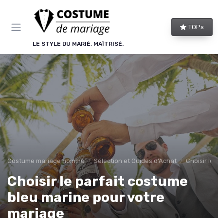
Panneau de gestion des cookies
TOPs
LE STYLE DU MARIÉ, MAÎTRISÉ.
Costume mariage homme
Sélection et Guides d'Achat
Choisir le
Choisir le parfait costume
bleu marine pour votre
mariage