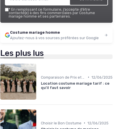
*
En remplissant ce formulaire, j’accepte d’être
contacté(e) à des fins commerciales par Costume
mariage homme et ses partenaires.
Costume mariage homme
Ajoutez-nous à vos sources préférées sur Google
Les plus lus
•
Comparaison de Prix et de Marques
12/06/2025
Location costume mariage tarif : ce
qu'il faut savoir
•
Choisir le Bon Costume
12/06/2025