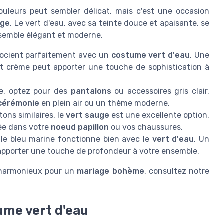
uleurs peut sembler délicat, mais c'est une occasion
age
. Le vert d'eau, avec sa teinte douce et apaisante, se
nsemble élégant et moderne.
socient parfaitement avec un
costume vert d'eau
. Une
et
crème peut apporter une touche de sophistication à
e, optez pour des
pantalons
ou accessoires gris clair.
cérémonie
en plein air ou un thème moderne.
ons similaires, le
vert sauge
est une excellente option.
ée dans votre
noeud papillon
ou vos chaussures.
le bleu marine fonctionne bien avec le
vert d'eau
. Un
apporter une touche de profondeur à votre ensemble.
k harmonieux pour un
mariage bohème
, consultez notre
ume vert d'eau