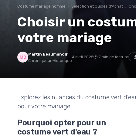
Costume mariage homme
Sélection et Guides d'Achat
Cho
Choisir un costum
votre mariage
Martin Beaumanoir
4 avril 2025
7 min de lecture
Chroniqueur Historique
Explorez les nuances du costume vert d'e
pour votre mariage.
Pourquoi opter pour un
costume vert d'eau ?