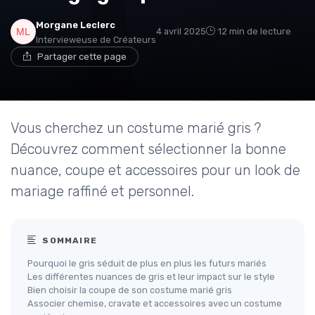
Morgane Leclerc
4 avril 2025
12 min de lecture
Intervieweuse de Créateurs
Partager cette page
Vous cherchez un costume marié gris ?
Découvrez comment sélectionner la bonne
nuance, coupe et accessoires pour un look de
mariage raffiné et personnel.
SOMMAIRE
Pourquoi le gris séduit de plus en plus les futurs mariés
Les différentes nuances de gris et leur impact sur le style
Bien choisir la coupe de son costume marié gris
Associer chemise, cravate et accessoires avec un costume