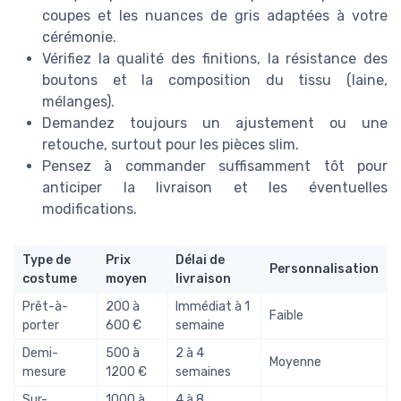
coupes et les nuances de gris adaptées à votre
cérémonie.
Vérifiez la qualité des finitions, la résistance des
boutons et la composition du tissu (laine,
mélanges).
Demandez toujours un ajustement ou une
retouche, surtout pour les pièces slim.
Pensez à commander suffisamment tôt pour
anticiper la livraison et les éventuelles
modifications.
Type de
Prix
Délai de
Personnalisation
costume
moyen
livraison
Prêt-à-
200 à
Immédiat à 1
Faible
porter
600 €
semaine
Demi-
500 à
2 à 4
Moyenne
mesure
1200 €
semaines
Sur-
1000 à
4 à 8