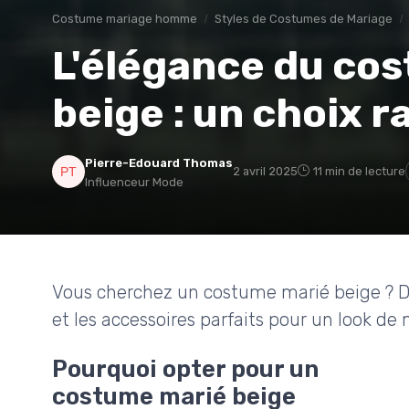
Costume mariage homme
Styles de Costumes de Mariage
L'élégance du co
beige : un choix r
Pierre-Edouard Thomas
2 avril 2025
11 min de lecture
Influenceur Mode
Vous cherchez un costume marié beige ? D
et les accessoires parfaits pour un look de
Pourquoi opter pour un
costume marié beige