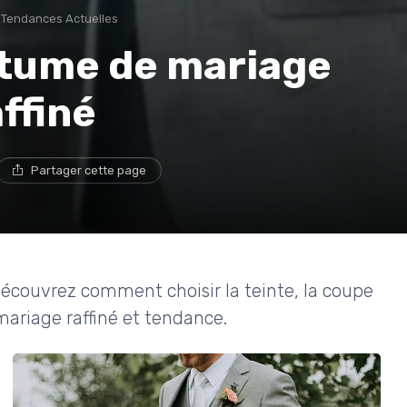
Tendances Actuelles
stume de mariage
affiné
Partager cette page
écouvrez comment choisir la teinte, la coupe
 mariage raffiné et tendance.