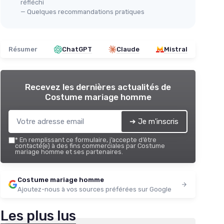
réfléchi
— Quelques recommandations pratiques
Résumer
ChatGPT
Claude
Mistral
Recevez les dernières actualités de
Costume mariage homme
➔ Je m'inscris
*
En remplissant ce formulaire, j’accepte d’être
contacté(e) à des fins commerciales par Costume
mariage homme et ses partenaires.
Costume mariage homme
Ajoutez-nous à vos sources préférées sur Google
Les plus lus