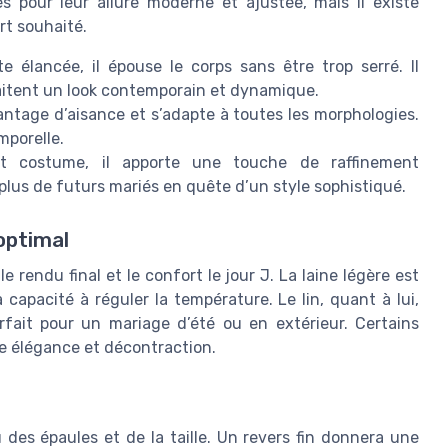
s pour leur allure moderne et ajustée, mais il existe
rt souhaité.
e élancée, il épouse le corps sans être trop serré. Il
aitent un look contemporain et dynamique.
vantage d’aisance et s’adapte à toutes les morphologies.
mporelle.
t costume, il apporte une touche de raffinement
plus de futurs mariés en quête d’un style sophistiqué.
optimal
 rendu final et le confort le jour J. La laine légère est
capacité à réguler la température. Le lin, quant à lui,
rfait pour un mariage d’été ou en extérieur. Certains
re élégance et décontraction.
des épaules et de la taille. Un revers fin donnera une