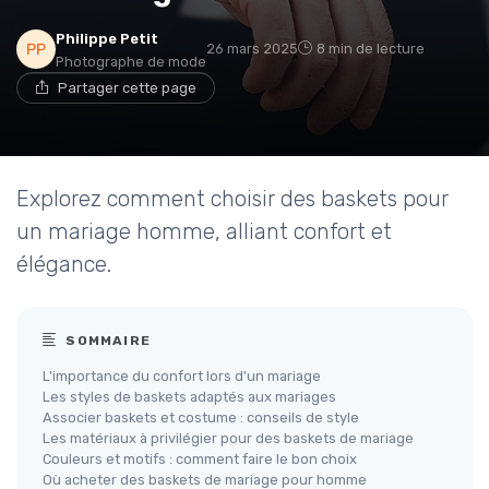
Philippe Petit
26 mars 2025
8 min de lecture
Photographe de mode
Partager cette page
Explorez comment choisir des baskets pour
un mariage homme, alliant confort et
élégance.
SOMMAIRE
L'importance du confort lors d'un mariage
Les styles de baskets adaptés aux mariages
Associer baskets et costume : conseils de style
Les matériaux à privilégier pour des baskets de mariage
Couleurs et motifs : comment faire le bon choix
Où acheter des baskets de mariage pour homme