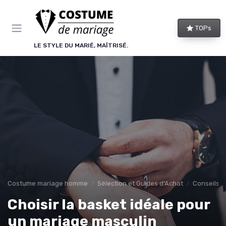
Panneau de gestion des cookies
TOPs
LE STYLE DU MARIÉ, MAÎTRISÉ.
Costume mariage homme
Sélection et Guides d'Achat
Conseils d
Choisir la basket idéale pour
un mariage masculin