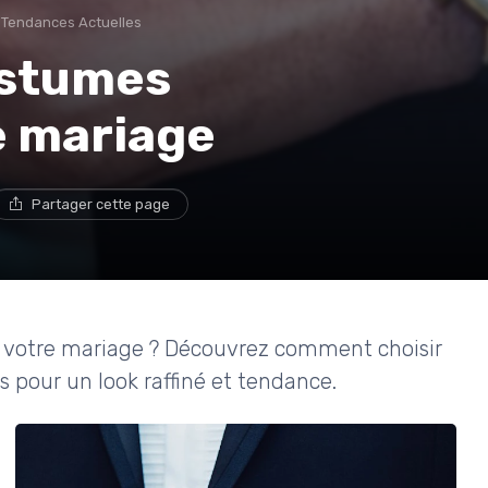
Tendances Actuelles
ostumes
e mariage
Partager cette page
 votre mariage ? Découvrez comment choisir
ts pour un look raffiné et tendance.