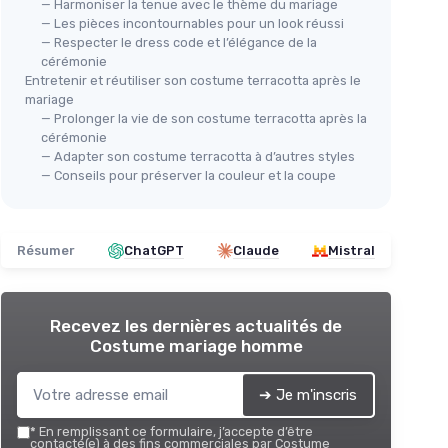
— Harmoniser la tenue avec le thème du mariage
— Les pièces incontournables pour un look réussi
— Respecter le dress code et l’élégance de la
cérémonie
Entretenir et réutiliser son costume terracotta après le
mariage
— Prolonger la vie de son costume terracotta après la
cérémonie
— Adapter son costume terracotta à d’autres styles
— Conseils pour préserver la couleur et la coupe
Résumer
ChatGPT
Claude
Mistral
Recevez les dernières actualités de
Costume mariage homme
➔ Je m'inscris
*
En remplissant ce formulaire, j’accepte d’être
contacté(e) à des fins commerciales par Costume