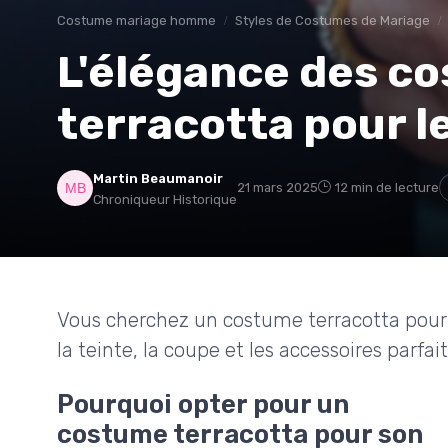
Costume mariage homme
Styles de Costumes de Mariage
L'élégance des c
terracotta pour l
Martin Beaumanoir
21 mars 2025
12 min de lecture
Chroniqueur Historique
Vous cherchez un costume terracotta pour
la teinte, la coupe et les accessoires parfai
Pourquoi opter pour un
costume terracotta pour son