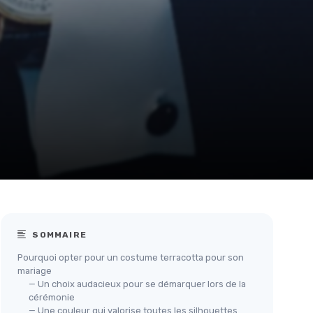
SOMMAIRE
Pourquoi opter pour un costume terracotta pour son
mariage
— Un choix audacieux pour se démarquer lors de la
cérémonie
— Une couleur qui valorise toutes les silhouettes