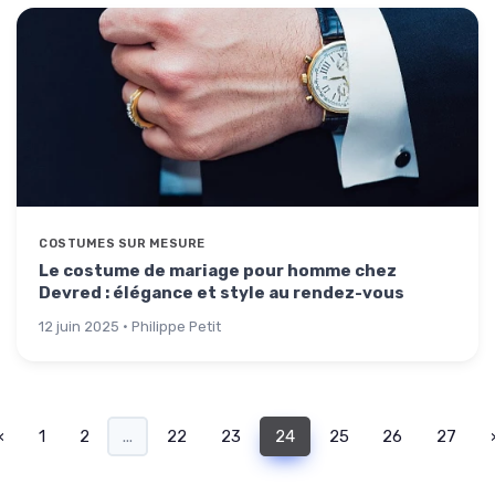
COSTUMES SUR MESURE
Le costume de mariage pour homme chez
Devred : élégance et style au rendez-vous
12 juin 2025 · Philippe Petit
‹
1
2
...
22
23
24
25
26
27