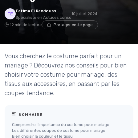
Fatima El Kandoussi
10 juillet 2024
Spécialiste en Astuces conso
12 min de lecture
Partager cette page
Vous cherchez le costume parfait pour un
mariage ? Découvrez nos conseils pour bien
choisir votre costume pour mariage, des
tissus aux accessoires, en passant par les
coupes tendance.
SOMMAIRE
Comprendre l’importance du costume pour mariage
Les différentes coupes de costume pour mariage
Bien choisir la couleur et le tissu