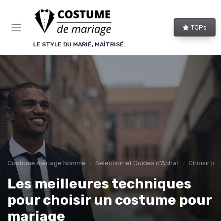
Panneau de gestion des cookies
TOPs
LE STYLE DU MARIÉ, MAÎTRISÉ.
Costume mariage homme
Sélection et Guides d'Achat
Choisir le
Les meilleures techniques
pour choisir un costume pour
mariage