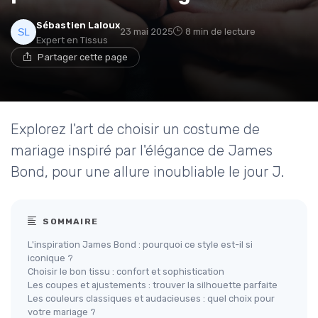
Sébastien Laloux
23 mai 2025
8 min de lecture
Expert en Tissus
Partager cette page
Explorez l'art de choisir un costume de
mariage inspiré par l'élégance de James
Bond, pour une allure inoubliable le jour J.
SOMMAIRE
L'inspiration James Bond : pourquoi ce style est-il si
iconique ?
Choisir le bon tissu : confort et sophistication
Les coupes et ajustements : trouver la silhouette parfaite
Les couleurs classiques et audacieuses : quel choix pour
votre mariage ?