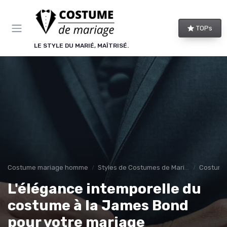
Panneau de gestion des cookies
TOPs
LE STYLE DU MARIÉ, MAÎTRISÉ.
Costume mariage homme
Styles de Costumes de Mariage
Costume
L'élégance intemporelle du
costume à la James Bond
pour votre mariage