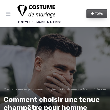
Panneau de gestion des cookies
TOPs
LE STYLE DU MARIÉ, MAÎTRISÉ.
Costume mariage homme
Styles de Costumes de Mariage
Tenues 
Comment choisir une tenue
champêtre pour homme