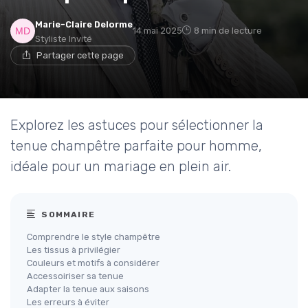
Marie-Claire Delorme
14 mai 2025
8 min de lecture
Styliste Invité
Partager cette page
Explorez les astuces pour sélectionner la
tenue champêtre parfaite pour homme,
idéale pour un mariage en plein air.
SOMMAIRE
Comprendre le style champêtre
Les tissus à privilégier
Couleurs et motifs à considérer
Accessoiriser sa tenue
Adapter la tenue aux saisons
Les erreurs à éviter