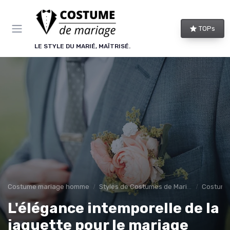
Panneau de gestion des cookies
TOPs
LE STYLE DU MARIÉ, MAÎTRISÉ.
Costume mariage homme
Styles de Costumes de Mariage
Costume
L'élégance intemporelle de la
jaquette pour le mariage