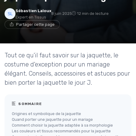
Sébastien Laloux
8 juin 2025
12 min de lecture
Expert en Tissus
Partager cette page
Tout ce qu'il faut savoir sur la jaquette, le
costume d'exception pour un mariage
élégant. Conseils, accessoires et astuces pour
bien porter la jaquette le jour J.
SOMMAIRE
Origines et symbolique de la jaquette
Quand porter une jaquette pour un mariage
Comment choisir la jaquette adaptée à sa morphologie
Les couleurs et tissus recommandés pour la jaquette