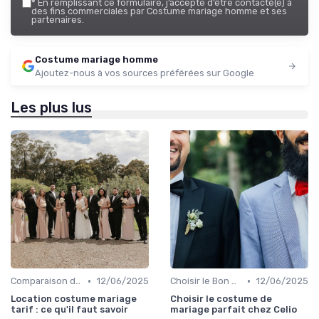
*
En remplissant ce formulaire, j’accepte d’être contacté(e) à
des fins commerciales par Costume mariage homme et ses
partenaires.
Costume mariage homme
Ajoutez-nous à vos sources préférées sur Google
Les plus lus
•
•
Comparaison de Prix et de Marques
12/06/2025
Choisir le Bon Costume
12/06/2025
Location costume mariage
Choisir le costume de
tarif : ce qu'il faut savoir
mariage parfait chez Celio