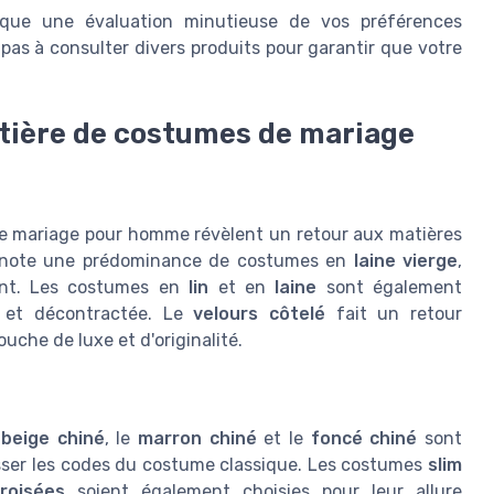
lique une évaluation minutieuse de vos préférences
 pas à consulter divers produits pour garantir que votre
tière de costumes de mariage
e mariage pour homme révèlent un retour aux matières
On note une prédominance de costumes en
laine vierge
,
gant. Les costumes en
lin
et en
laine
sont également
le et décontractée. Le
velours côtelé
fait un retour
che de luxe et d'originalité.
e
beige chiné
, le
marron chiné
et le
foncé chiné
sont
sser les codes du costume classique. Les costumes
slim
roisées
soient également choisies pour leur allure