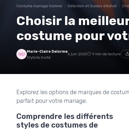
Costume mariage homme
Sélection et Guides d'Achat
Cho
Choisir la meille
costume pour vot
Marie-Claire Delorme
6 juin 2025
9 min de lecture
Styliste Invité
Explorez les options de marques de costu
parfait pour votre mariage.
Comprendre les différents
styles de costumes de