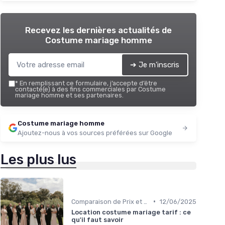
Recevez les dernières actualités de
Costume mariage homme
➔ Je m'inscris
*
En remplissant ce formulaire, j’accepte d’être
contacté(e) à des fins commerciales par Costume
mariage homme et ses partenaires.
Costume mariage homme
Ajoutez-nous à vos sources préférées sur Google
Les plus lus
•
Comparaison de Prix et de Marques
12/06/2025
Location costume mariage tarif : ce
qu'il faut savoir