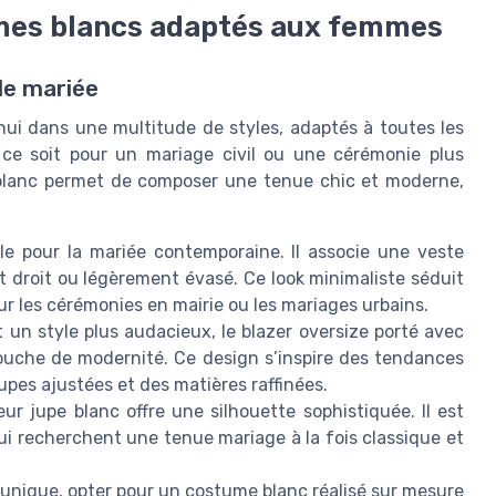
umes blancs adaptés aux femmes
de mariée
ui dans une multitude de styles, adaptés à toutes les
ce soit pour un mariage civil ou une cérémonie plus
e blanc permet de composer une tenue chic et moderne,
e pour la mariée contemporaine. Il associe une veste
t droit ou légèrement évasé. Ce look minimaliste séduit
r les cérémonies en mairie ou les mariages urbains.
t un style plus audacieux, le blazer oversize porté avec
ouche de modernité. Ce design s’inspire des tendances
pes ajustées et des matières raffinées.
leur jupe blanc offre une silhouette sophistiquée. Il est
 qui recherchent une tenue mariage à la fois classique et
unique, opter pour un costume blanc réalisé sur mesure