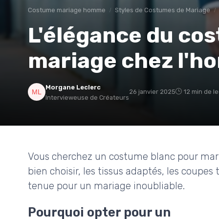
Costume mariage homme
Styles de Costumes de Mariage
L'élégance du co
mariage chez l'
Morgane Leclerc
26 janvier 2025
12 min de l
Intervieweuse de Créateurs
Vous cherchez un costume blanc pour mar
bien choisir, les tissus adaptés, les coup
tenue pour un mariage inoubliable.
Pourquoi opter pour un