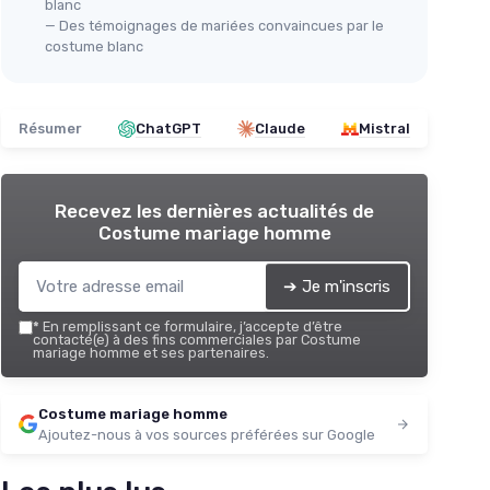
blanc
— Des témoignages de mariées convaincues par le
costume blanc
Résumer
ChatGPT
Claude
Mistral
Recevez les dernières actualités de
Costume mariage homme
➔ Je m'inscris
*
En remplissant ce formulaire, j’accepte d’être
contacté(e) à des fins commerciales par Costume
mariage homme et ses partenaires.
Costume mariage homme
Ajoutez-nous à vos sources préférées sur Google