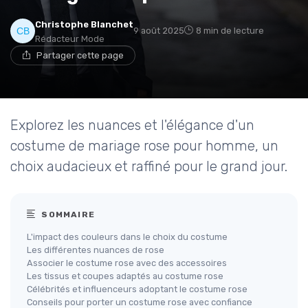
Christophe Blanchet
9 août 2025
8 min de lecture
Rédacteur Mode
Partager cette page
Explorez les nuances et l'élégance d'un
costume de mariage rose pour homme, un
choix audacieux et raffiné pour le grand jour.
SOMMAIRE
L'impact des couleurs dans le choix du costume
Les différentes nuances de rose
Associer le costume rose avec des accessoires
Les tissus et coupes adaptés au costume rose
Célébrités et influenceurs adoptant le costume rose
Conseils pour porter un costume rose avec confiance