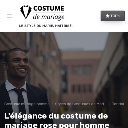
Panneau de gestion des cookies
TOPs
LE STYLE DU MARIÉ, MAÎTRISÉ.
Costume mariage homme
Styles de Costumes de Mariage
Tendance
L'élégance du costume de
mariage rose pour homme