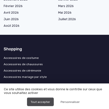
Février 2026
Mars 2026
Avril 2026
Mai 2026
Juin 2026
Juillet 2026
Août 2026
Shopping
Accessoires de costume
Accessoires de chaussures
Accessoires de cérémonie
Accessoires mariage par style
Les plus lus
Ce site utilise des cookies et vous donne le contrôle sur ceux que
vous souhaitez activer
Location costume mariage tarif : ce qu'il faut savoir
Tout accepter
Personnaliser
Choisir le costume de mariage parfait chez Celio