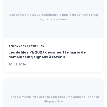
Les défilés PE 2027 dessinent le marié de demain : cinq
signaux à retenir
TENDANCES ACTUELLES
Les défilés PE 2027 dessinent le marié de
demain : cinq signaux à retenir
20 juil. 2026
Père du marié : trouver le bon costume sans éclipser ni
disparaître