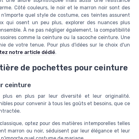
t une allure sophistiquée mais aussi une résistance
terme. Côté couleurs, le noir et le marron noir sont des
 n'importe quel style de costume, ces teintes assurent
ux qui osent un peu plus, explorer des nuances plus
nsemble. À ne pas négliger également, la compatibilité
essoires comme la ceinture ou la sacoche ceinture. Une
nie de votre tenue. Pour plus d'idées sur le choix d'un
tez notre article dédié
.
tière de pochettes pour ceinture
r ceinture
lus en plus par leur diversité et leur originalité.
nibles pour convenir à tous les goûts et besoins, que ce
ntractée.
classique, optez pour des matières intemporelles telles
ient marron ou noir, séduisent par leur élégance et leur
 à n'importe quel costume de mariage.