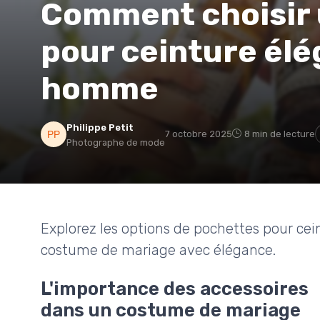
Comment choisir 
pour ceinture élé
homme
Philippe Petit
7 octobre 2025
8 min de lecture
Photographe de mode
Explorez les options de pochettes pour ce
costume de mariage avec élégance.
L'importance des accessoires
dans un costume de mariage