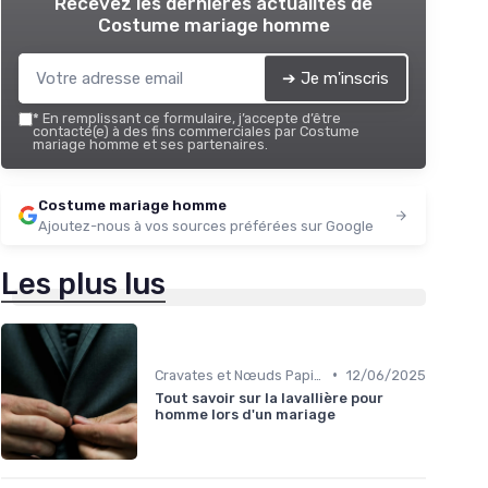
Recevez les dernières actualités de
Costume mariage homme
➔ Je m'inscris
*
En remplissant ce formulaire, j’accepte d’être
contacté(e) à des fins commerciales par Costume
mariage homme et ses partenaires.
Costume mariage homme
Ajoutez-nous à vos sources préférées sur Google
Les plus lus
•
Cravates et Nœuds Papillon
12/06/2025
Tout savoir sur la lavallière pour
homme lors d'un mariage