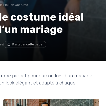
isir le Bon Costume
le costume idéal
d’un mariage
ure
Partager cette page
stume parfait pour garçon lors d’un mariage.
 un look élégant et adapté à chaque