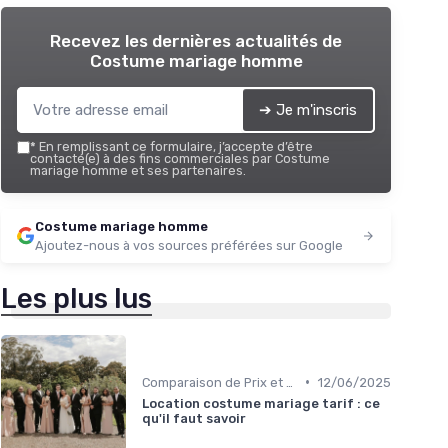
Recevez les dernières actualités de
Costume mariage homme
➔ Je m'inscris
*
En remplissant ce formulaire, j’accepte d’être
contacté(e) à des fins commerciales par Costume
mariage homme et ses partenaires.
Costume mariage homme
Ajoutez-nous à vos sources préférées sur Google
Les plus lus
•
Comparaison de Prix et de Marques
12/06/2025
Location costume mariage tarif : ce
qu'il faut savoir