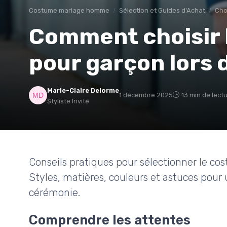
Costume mariage homme
Sélection et Guides d'Achat
Cho
Comment choisir 
pour garçon lors 
Marie-Claire Delorme
1 décembre 2025
13 min de lect
Styliste Invité
Conseils pratiques pour sélectionner le co
Styles, matières, couleurs et astuces pour
cérémonie.
Comprendre les attentes