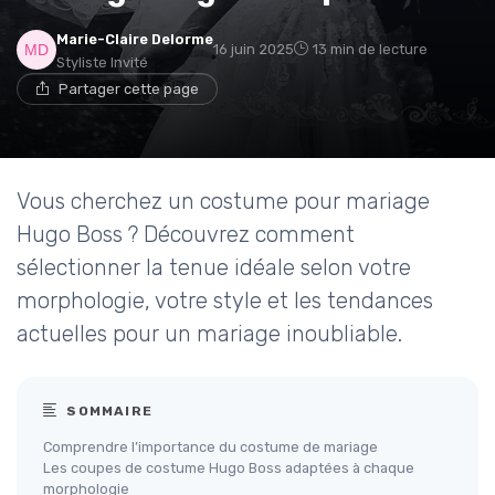
Marie-Claire Delorme
16 juin 2025
13 min de lecture
Styliste Invité
Partager cette page
Vous cherchez un costume pour mariage
Hugo Boss ? Découvrez comment
sélectionner la tenue idéale selon votre
morphologie, votre style et les tendances
actuelles pour un mariage inoubliable.
SOMMAIRE
Comprendre l’importance du costume de mariage
Les coupes de costume Hugo Boss adaptées à chaque
morphologie