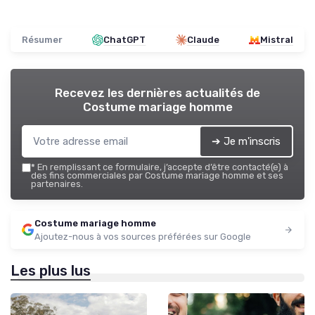
Résumer
ChatGPT
Claude
Mistral
Recevez les dernières actualités de
Costume mariage homme
➔ Je m'inscris
*
En remplissant ce formulaire, j’accepte d’être contacté(e) à
des fins commerciales par Costume mariage homme et ses
partenaires.
Costume mariage homme
Ajoutez-nous à vos sources préférées sur Google
Les plus lus