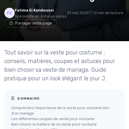
Fatima El Kandoussi
23 mai 2025
12 min de lecture
Spécialiste en Astuces conso
Partager cette page
Tout savoir sur la veste pour costume :
conseils, matières, coupes et astuces pour
bien choisir sa veste de mariage. Guide
pratique pour un look élégant le jour J.
SOMMAIRE
Comprendre l’importance de la veste pour costume lors
d’un mariage
Les différentes coupes de veste pour costume
Bien choisir la matière de sa veste pour costume