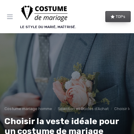
Panneau de gestion des cookies
TOPs
LE STYLE DU MARIÉ, MAÎTRISÉ.
Costume mariage homme
Sélection et Guides d'Achat
Choisir le
Choisir la veste idéale pour
un costume de mariage