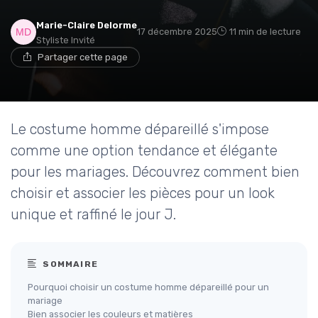
Marie-Claire Delorme
17 décembre 2025
11 min de lecture
Styliste Invité
Partager cette page
Le costume homme dépareillé s'impose
comme une option tendance et élégante
pour les mariages. Découvrez comment bien
choisir et associer les pièces pour un look
unique et raffiné le jour J.
SOMMAIRE
Pourquoi choisir un costume homme dépareillé pour un
mariage
Bien associer les couleurs et matières