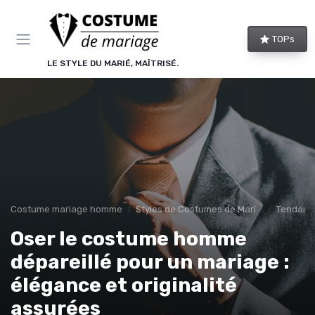
Panneau de gestion des cookies
TOPs
LE STYLE DU MARIÉ, MAÎTRISÉ.
Costume mariage homme
Styles de Costumes de Mariage
Tendance
Oser le costume homme
dépareillé pour un mariage :
élégance et originalité
assurées