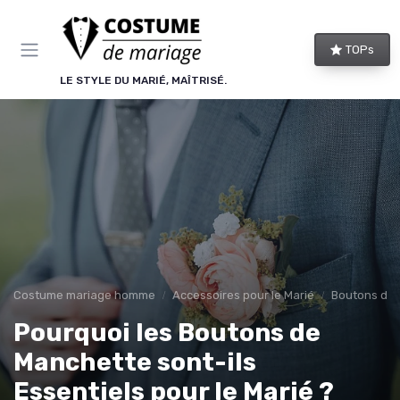
Panneau de gestion des cookies
TOPs
LE STYLE DU MARIÉ, MAÎTRISÉ.
Costume mariage homme
Accessoires pour le Marié
Boutons de
Pourquoi les Boutons de
Manchette sont-ils
Essentiels pour le Marié ?