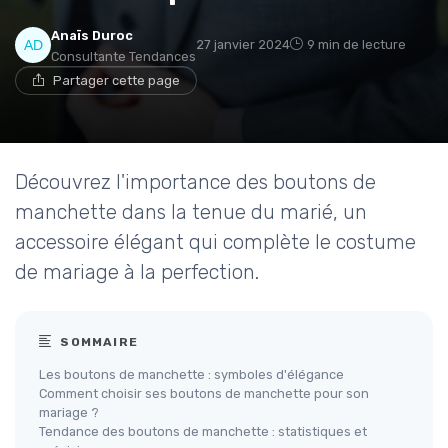
Anaïs Duroc
27 janvier 2024
9 min de lecture
Consultante Tendances
Partager cette page
Découvrez l'importance des boutons de
manchette dans la tenue du marié, un
accessoire élégant qui complète le costume
de mariage à la perfection.
SOMMAIRE
Les boutons de manchette : symboles d'élégance
Comment choisir ses boutons de manchette pour son
mariage ?
Tendance des boutons de manchette : statistiques et