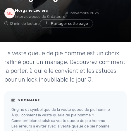
Morgane Leclerc
30 novembre 2025
Intervieweuse de Créateurs
12 min de lecture
Partager cette page
La veste queue de pie homme est un choix
raffiné pour un mariage. Découvrez comment
la porter, à qui elle convient et les astuces
pour un look inoubliable le jour J.
SOMMAIRE
Origine et symbolique de la veste queue de pie homme
À qui convient la veste queue de pie homme ?
Comment bien choisir sa veste queue de pie homme
Les erreurs à éviter avec la veste queue de pie homme