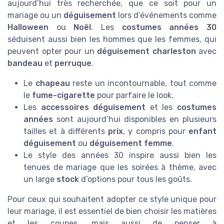
aujourd’hui très recherchée, que ce soit pour un
mariage ou un
déguisement
lors d’événements comme
Halloween
ou
Noël
. Les
costumes années 30
séduisent aussi bien les hommes que les femmes, qui
peuvent opter pour un
déguisement charleston
avec
bandeau
et
perruque
.
Le
chapeau
reste un incontournable, tout comme
le
fume-cigarette
pour parfaire le look.
Les
accessoires déguisement
et les
costumes
années
sont aujourd’hui disponibles en plusieurs
tailles et à différents
prix
, y compris pour
enfant
déguisement
ou
déguisement femme
.
Le style des années 30 inspire aussi bien les
tenues de mariage que les soirées à thème, avec
un large
stock
d’options pour tous les goûts.
Pour ceux qui souhaitent adopter ce style unique pour
leur mariage, il est essentiel de bien choisir les matières
et les coupes, mais aussi de penser à