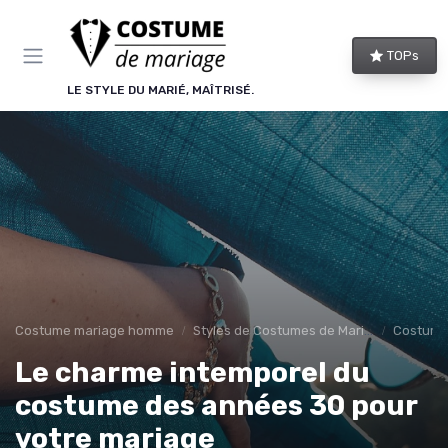
Panneau de gestion des cookies
TOPs
LE STYLE DU MARIÉ, MAÎTRISÉ.
Costume mariage homme
Styles de Costumes de Mariage
Costume
Le charme intemporel du
costume des années 30 pour
votre mariage