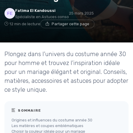
Fatima El Kandoussi
25 mars 2025
Spécialiste en Astuces conso
12 min de lecture
Partager cette page
Plongez dans l’univers du costume année 30
pour homme et trouvez l’inspiration idéale
pour un mariage élégant et original. Conseils,
matières, accessoires et astuces pour adopter
ce style unique.
SOMMAIRE
Origines et influences du costume année 30
Les matières et coupes emblématiques
Choisir la couleur idéale pour un mariage