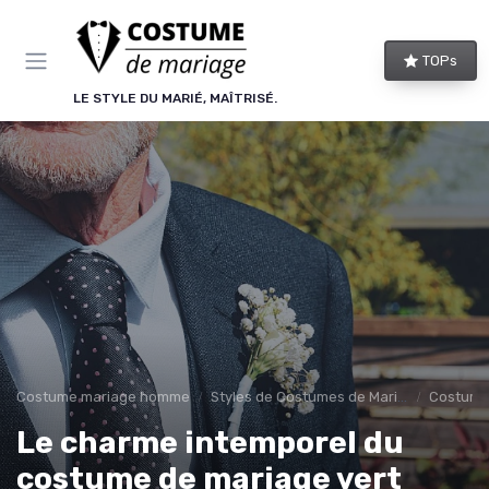
Panneau de gestion des cookies
TOPs
LE STYLE DU MARIÉ, MAÎTRISÉ.
Costume mariage homme
Styles de Costumes de Mariage
Costume
Le charme intemporel du
costume de mariage vert