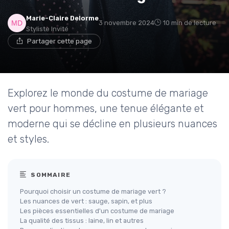
Marie-Claire Delorme
3 novembre 2024
10 min de lecture
Styliste Invité
Partager cette page
Explorez le monde du costume de mariage
vert pour hommes, une tenue élégante et
moderne qui se décline en plusieurs nuances
et styles.
SOMMAIRE
Pourquoi choisir un costume de mariage vert ?
Les nuances de vert : sauge, sapin, et plus
Les pièces essentielles d'un costume de mariage
La qualité des tissus : laine, lin et autres