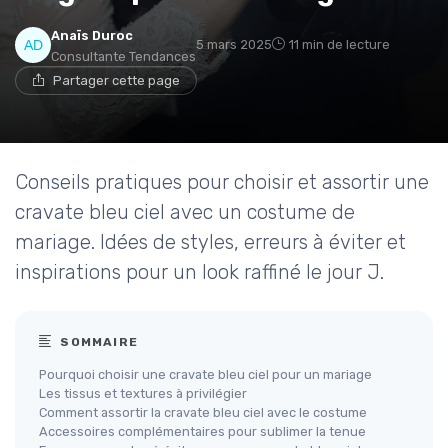
Anaïs Duroc
5 mars 2025
11 min de lecture
Consultante Tendances
Partager cette page
Conseils pratiques pour choisir et assortir une
cravate bleu ciel avec un costume de
mariage. Idées de styles, erreurs à éviter et
inspirations pour un look raffiné le jour J.
SOMMAIRE
Pourquoi choisir une cravate bleu ciel pour un mariage
Les tissus et textures à privilégier
Comment assortir la cravate bleu ciel avec le costume
Accessoires complémentaires pour sublimer la tenue