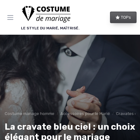
Panneau de gestion des cookies
TOPs
LE STYLE DU MARIÉ, MAÎTRISÉ.
Costume mariage homme
Accessoires pour le Marié
Cravates et
La cravate bleu ciel : un choix
élégant pour le mariage