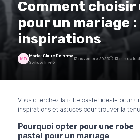
Comment choisir 
pour un mariage : 
inspirations
Marie-Claire Delorme
13 novembre 2025
13 min de lec
Styliste Invité
Vous cherchez la robe pastel idéale pour u
inspirations et astuces pour trouver la tenu
Pourquoi opter pour une robe
pastel pour un mariage