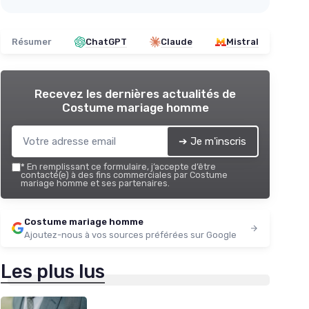
Résumer
ChatGPT
Claude
Mistral
Recevez les dernières actualités de
Costume mariage homme
➔ Je m'inscris
*
En remplissant ce formulaire, j’accepte d’être
contacté(e) à des fins commerciales par Costume
mariage homme et ses partenaires.
Costume mariage homme
Ajoutez-nous à vos sources préférées sur Google
Les plus lus