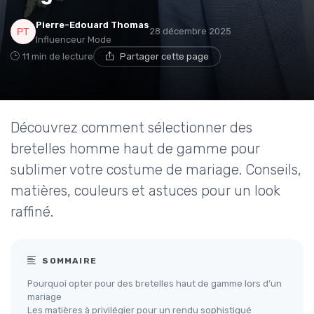
Pierre-Edouard Thomas
28 décembre 2025
Influenceur Mode
11 min de lecture
Partager cette page
Découvrez comment sélectionner des
bretelles homme haut de gamme pour
sublimer votre costume de mariage. Conseils,
matières, couleurs et astuces pour un look
raffiné.
SOMMAIRE
Pourquoi opter pour des bretelles haut de gamme lors d’un
mariage
Les matières à privilégier pour un rendu sophistiqué