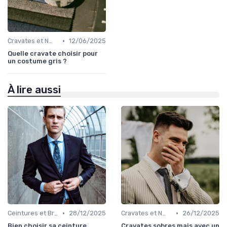
•
Cravates et Nœuds Papillon
12/06/2025
Quelle cravate choisir pour
un costume gris ?
À lire aussi
•
•
Ceintures et Bretelles
28/12/2025
Cravates et Nœuds Papillon
26/12/2025
Bien choisir sa ceinture
Cravates sobres mais avec un