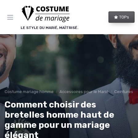
Panneau de gestion des cookies
TOPs
LE STYLE DU MARIÉ, MAÎTRISÉ.
Costume mariage homme
Accessoires pour le Marié
Ceintures et
Comment choisir des
bretelles homme haut de
gamme pour un mariage
élégant