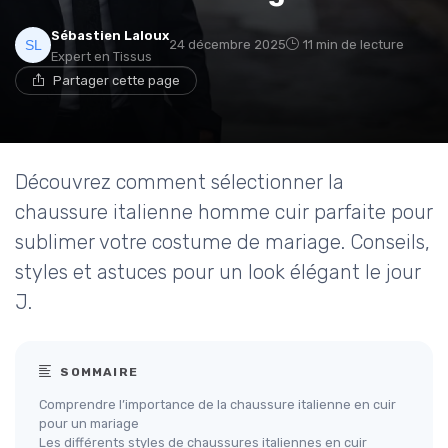
Sébastien Laloux
24 décembre 2025
11 min de lecture
Expert en Tissus
Partager cette page
Découvrez comment sélectionner la
chaussure italienne homme cuir parfaite pour
sublimer votre costume de mariage. Conseils,
styles et astuces pour un look élégant le jour
J.
SOMMAIRE
Comprendre l’importance de la chaussure italienne en cuir
pour un mariage
Les différents styles de chaussures italiennes en cuir