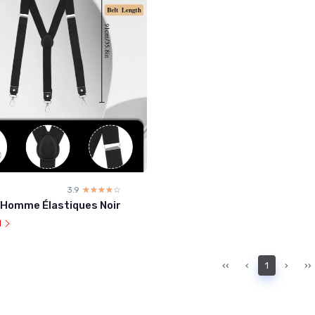
3.9
☆☆☆☆☆
★★★★★
 Homme Élastiques Noir
l
‹‹
‹
1
›
››