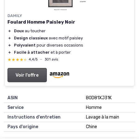
DAMILY
Foulard Homme Paisley Noir
＋
Doux
au toucher
＋
Design classieux
avec motif paisley
＋
Polyvalent
pour diverses occasions
＋
Facile à attacher
et à porter
★★★★★
★★★★★
4,4/5
—
301 avis
Voir l'offre
ASIN
B0D81XJ31K
Service
Homme
Instructions d'entretien
Lavage à la main
Pays d'origine
Chine