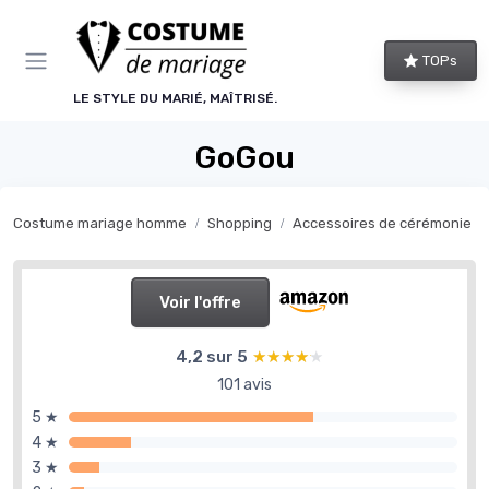
Panneau de gestion des cookies
TOPs
LE STYLE DU MARIÉ, MAÎTRISÉ.
GoGou
Costume mariage homme
Shopping
Accessoires de cérémonie
Voir l'offre
4,2 sur 5
★★★★★
★★★★★
101 avis
5 ★
4 ★
3 ★