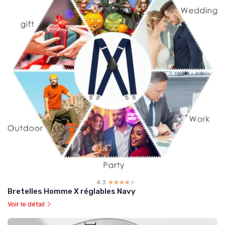
4.3
☆☆☆☆☆
★★★★★
Bretelles Homme X réglables Navy
Voir le détail