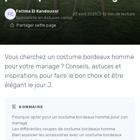
Fatima El Kandoussi
23 avril 2025
12 min de lecture
Spécialiste en Astuces conso
Partager cette page
Vous cherchez un costume bordeaux homme
pour votre mariage ? Conseils, astuces et
inspirations pour faire le bon choix et être
élégant le jour J.
SOMMAIRE
Pourquoi opter pour un costume bordeaux homme pour son
mariage
Les différentes coupes de costume bordeaux homme
Bien associer les accessoires avec un costume bordeaux