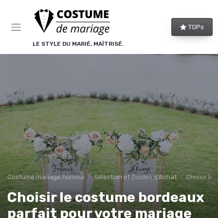
Panneau de gestion des cookies
TOPs
LE STYLE DU MARIÉ, MAÎTRISÉ.
Costume mariage homme
Sélection et Guides d'Achat
Choisir le
Choisir le costume bordeaux
parfait pour votre mariage