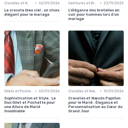
•
•
Cravates et Nœuds Papillon
02/01/2026
Ceintures et Bretelles
23/11/2025
La cravate bleu ciel : un choix
L'élégance des bretelles en
élégant pour le mariage
cuir pour hommes lors d'un
mariage
•
•
Gilets et Pochettes
03/01/2026
Cravates et Nœuds Papillon
10/01/2026
Sophistication et Style : Le
Cravates et Nœuds Papillon
Duo Gilet et Pochette pour
pour le Marié : Élegance et
une Allure de Marié
Personnalisation au Cœur du
Inoubliable
Grand Jour