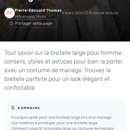
Pierre-Edouard Thomas
9 mars 2025
11 min de lecture
Influenceur Mode
Partager cette page
Tout savoir sur la bretelle large pour homme :
conseils, styles et astuces pour bien la porter
avec un costume de mariage. Trouvez la
bretelle parfaite pour un look élégant et
confortable.
SOMMAIRE
Pourquoi opter pour une bretelle large lors d’un mariage
Les matières à privilégier pour une bretelle large
Comment assortir la bretelle large au costume de mariage