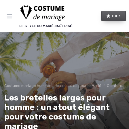
Panneau de gestion des cookies
TOPs
LE STYLE DU MARIÉ, MAÎTRISÉ.
Costume mariage homme
Accessoires pour le Marié
Ceintures et
Les bretelles larges pour
homme : un atout élégant
pour votre costume de
mariage